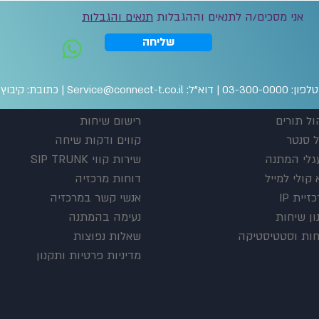
אני מסכים/ה לתנאים וההגבלות
תנאים והגבלות
שליחה
דוא"ל:
Service@connect-t.co.il
|
כתובת: קיבוץ רמות
ול תורים
רישום שיחות
ל סנטר
קווים ודקות שיחה
גלי המתנה
שירות קווי SIP TRUNK
קולי למייל
דוחות מרכזיה
זיית IP
אנשי קשר במרכזיה
ון שיחות
נעימה בהמתנה
חות וסטטיסטיקה
שאלות נפוצות
מדיניות פרטיות ותקנון