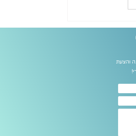
נה והצעת
!