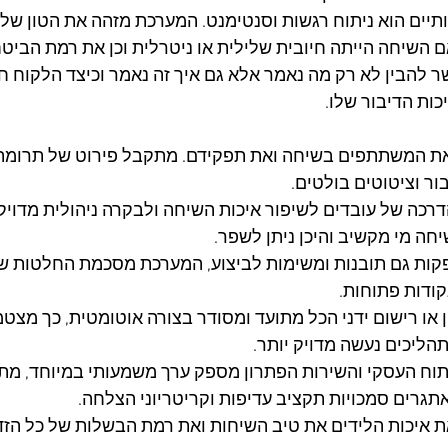
יים הוא ניתוח רגשות וסנטימנט. המערכת מזהה את הטון של 
השיחה הייתה חיובית שלילית או ניטרלית וכן את רמת הביטחו
ר להבין לא רק מה נאמר אלא גם איך זה נאמר וכיצד הלקוח ח
כות הדיבור שלו.
את המשתתפים בשיחה ואת תפקידם. מתקבל פירוט של תרומת 
ור וציטוטים בולטים. 
דרכה של עובדים לשיפור איכות השיחה ולבקרה ניהולית מדויקת 
חה מי מקשיב והיכן ניתן לשפר.
קות גם תובנות ומשימות לביצוע, המערכת מסכמת החלטות ש
קודות פתוחות. 
 או רישום ידני הכל מתועד ומסודר בצורה אוטומטית, כך מצט
הליכים נעשה מדויק יותר.
תוח העסקי והשירות הפתרון מספק ערך משמעותי במיוחד, מת
תגרים סמכויות תקציב עדיפות וקריטריוני הצלחה. 
ת איכות הלידים את טיב השיחות ואת רמת הבשלות של כל הזדמ