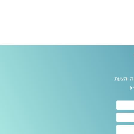
נה והצעת
!