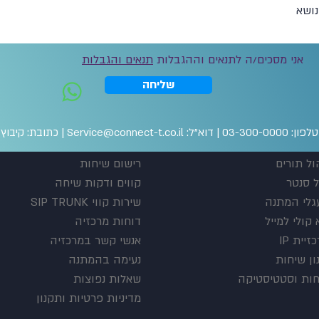
אני מסכים/ה לתנאים וההגבלות
תנאים והגבלות
שליחה
דוא"ל:
Service@connect-t.co.il
|
כתובת: קיבוץ רמות
ול תורים
רישום שיחות
ל סנטר
קווים ודקות שיחה
גלי המתנה
שירות קווי SIP TRUNK
קולי למייל
דוחות מרכזיה
זיית IP
אנשי קשר במרכזיה
ון שיחות
נעימה בהמתנה
חות וסטטיסטיקה
שאלות נפוצות
מדיניות פרטיות ותקנון