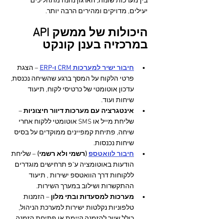
בין מערכות שונות, הארגון נהנה מתהליכים 
יעילים, מדויקים ומהירים הרבה יותר.
היכולות של ממשק API 
במרכזיה בענן קונקט
חיבור ישיר למערכות CRM ו-ERP
 – הצגת 
פרטי הלקוח על המסך ברגע שהשיחה נכנסת, 
עדכון אוטומטי של כרטיסי לקוח, תיעוד 
שיחות ועוד.
אינטגרציה עם מערכות דיוור חיצוניות
 – 
שליחת מייל או SMS אוטומטי ללקוח אחרי 
שיחה, פתיחת קמפיינים ממוקדים על בסיס 
שיחות נכנסות.
חיבור לוואטספ
 (רשמי ולא רשמי)
 – שליחת 
הודעות באוטומציה ע"פ תרחישים מוגדרים 
ללקוחות דרך הוואטספ ישירות , תיעוד 
ההתקשרות ושילוב במערך השירות.
מערכות למסעדות ובתי מלון
 – הזמנות 
טלפוניות נקלטות ישירות למערכת הניהול, 
כולל שיוך להזמנה קיימת או פתיחת הזמנה 