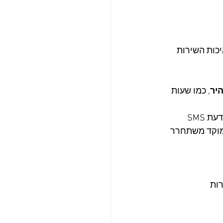
כות השירות
יר
, כמו שעות 
 הודעת SMS 
מוקד משתחרר 
רות