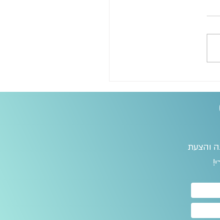
נה והצעת
!