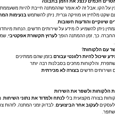
סרים חכמים לנצל את הזמן בתבונה
ן על הקו, אבל זה לא אומר שההמתנה חייבת להיות משעממת.
 שקט מלחיץ או מוזיקה גנרית, ניתן להשתמש 
בנעימות המת
ם שיווקיים והודעות חשובות
.
ין ניתן להשמיע לו מידע על שירותים חדשים, הנחות מיוחדות
חברה. כך, זמן ההמתנה הופך 
לערוץ תקשורת אפקטיבי
, שמ
ר עם הלקוחות?
דע שיכול להיות רלוונטי עבורם
 בזמן שהם ממתינים
שתפרת, והלקוחות מחכים בסבלנות רבה יותר
 ושירותים חדשים 
בצורה לא מכירתית
ת הלקוחות ולשפר את השירות
וחות בצורה מקצועית בלי 
לנתח ולמדוד את נתוני השיחות
. 
עסקים 
לעקוב אחר הביצועים
, לבדוק זמני המתנה, לזהות צו
שתפר.