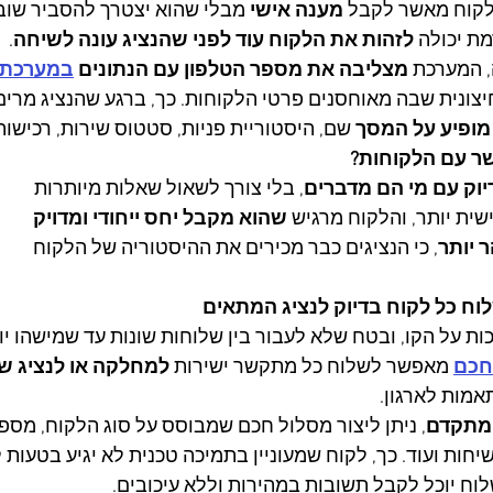
לקוח מאשר לקבל 
מענה אישי
 מבלי שהוא יצטרך להסביר שוב ו
ת יכולה 
לזהות את הלקוח עוד לפני שהנציג עונה לשיחה
.
 המערכת 
מצליבה את מספר הטלפון עם הנתונים 
במערכת נ
יצונית שבה מאוחסנים פרטי הלקוחות. כך, ברגע שהנציג מרים
מופיע על המסך
 שם, היסטוריית פניות, סטטוס שירות, רכישות 
ר עם הלקוחות?
יוק עם מי הם מדברים
, בלי צורך לשאול שאלות מיותרות
ית יותר, והלקוח מרגיש 
שהוא מקבל יחס ייחודי ומדויק
 יותר
, כי הנציגים כבר מכירים את ההיסטוריה של הלקוח
וח כל לקוח בדיוק לנציג המתאים
ת על הקו, ובטח שלא לעבור בין שלוחות שונות עד שמישהו יוכ
חכם
 מאפשר לשלוח כל מתקשר ישירות 
למחלקה או לנציג ש
מות לארגון.
 מתקדם
, ניתן ליצור מסלול חכם שמבוסס על סוג הלקוח, מס
יחות ועוד. כך, לקוח שמעוניין בתמיכה טכנית לא יגיע בטעות 
לוח יוכל לקבל תשובות במהירות וללא עיכובים.