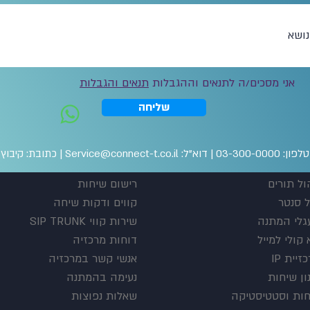
אני מסכים/ה לתנאים וההגבלות
תנאים והגבלות
שליחה
דוא"ל:
Service@connect-t.co.il
|
כתובת: קיבוץ רמות
ול תורים
רישום שיחות
ל סנטר
קווים ודקות שיחה
גלי המתנה
שירות קווי SIP TRUNK
קולי למייל
דוחות מרכזיה
זיית IP
אנשי קשר במרכזיה
ון שיחות
נעימה בהמתנה
חות וסטטיסטיקה
שאלות נפוצות