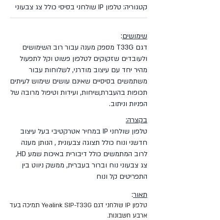
קטגוריה: טלפון IP שולחני בסיסי כולל צג צבעוני
שימושים
:
דגם T33G מספק מענה עבור רוב השימושים
ולעובדים שזקוקים לטלפון פשוט וקל לתפעול
מהיר יחד עם עיצוב מודרני, לשלוחות עבור
משתמשים בסיסיים שאינם עושים שימוש לעיתים
תכופות בהעברת,שיחות, ועידות וטיפול מרובה של
הפניות וניתוב.
בקצרה:
טלפון שולחני IP במחיר אטרקטיבי בעל עיצוב
חדשני ונוח כולל תצוגה צבעונית , הנותן מענה
לרוב המתמשים כולל דיבורית באיכות שמע HD,
צג צבעוני נוח וברור בעברית, ממשק ניווט בין
התפריטים קל ונוח
תאור
:
טלפון IP שולחני דגם Yealink SIP-T33G תמיכה בעד
ארבע חשבונות.