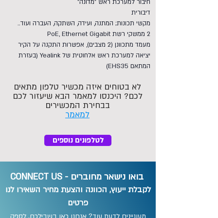
חיבור למערכת ראש "מדונה"
דיבורית
מקשי תכונות; המתנה, ועידה, השתקה, העברה ועוד..
2 ממשקי רשת PoE, Ethernet Gigabit
מעמד מתכוונן (2 מצבים), אפשרות התקנה על הקיר
יציאה למערכת ראש אלחוטית של Yealink (בעזרת
המתאם EHS35)
לא בטוחים איזה מכשיר טלפון מתאים
לכם? היכנסו למאמר הבא שיעזור לכם
בבחירת המכשירים
למאמר
לטלפונים נוספים
בואו נישאר מחוברים - CONNECT US
לקבלת ייעוץ, הכוונה והצעת מחיר השאירו לנו
פרטים
מעוניינים לדעת עוד? אנחנו כאן בשבילכם, לספק