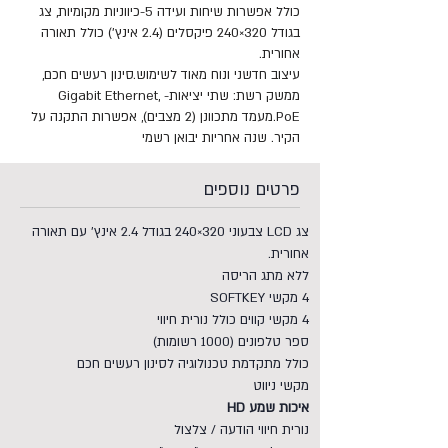
כולל אפשרות שיחות ועידה 5-כיווניות מקומיות, צג
בגודל 320×240 פיקסלים (2.4 אינץ’) כולל תאורה
אחורית.
עיצוב חדשני ונוח מאוד לשימוש.סינון רעשים חכם,
ממשק רשת: שתי יציאות- Gigabit Ethernet,
PoE.מעמד מתכוונן (2 מצבים), אפשרות התקנה על
הקיר. שנה אחריות יבואן רשמי
פרטים נוספים
צג LCD צבעוני 320×240 בגודל 2.4 אינץ’ עם תאורה
אחורית.
ללא מתג הריסה
4 מקשי SOFTKEY
4 מקשי קווים כולל נורית חיווי
ספר טלפונים (1000 רשומות)
כולל מתקדמת טכנולוגיה לסינון רעשים חכם
מקשי ניווט
איכות שמע HD
נורית חיווי הודעה / צלצול